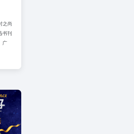
时之尚
迅书刊
、广