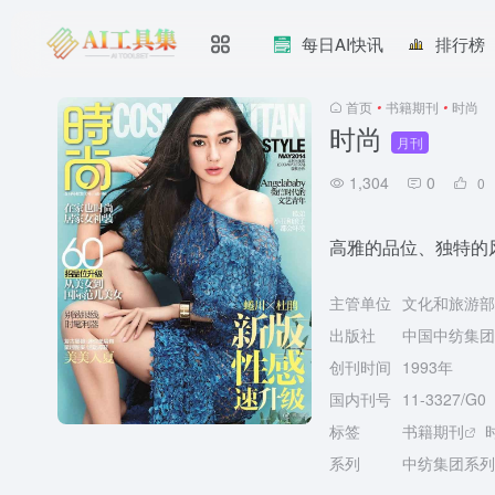
每日AI快讯
排行榜
首页
•
书籍期刊
•
时尚
时尚
月刊
1,304
0
0
高雅的品位、独特的
主管单位
文化和旅游部
出版社
中国中纺集团
创刊时间
1993年
国内刊号
11-3327/G0
标签
书籍期刊
系列
中纺集团系列