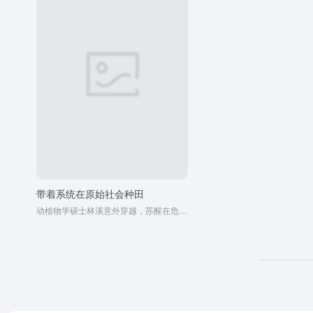
带着系统在原始社会种田
动植物学硕士林溪意外穿越，苏醒在危机四伏的原始河畔。这里语言不通、猛兽环伺，族人敬畏万物之灵，却挣扎于最基础的生存。凭借脑中突然绑定的万物图鉴系统，她辨认植物、规避毒物、寻找药草，从“不祥的外来者”成为部落的“智慧之眼”。 然而，知识是一把双刃剑。种植与驯养挑战着古老的迁徙信仰，取火与制陶引来了贪婪的目光。她与坚毅的部落首领岩从猜疑走向并肩，在信任与爱意萌发的同时，也必须共同面对内部守旧势力的阻力与外部部落的觊觎。