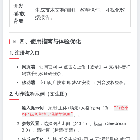
开发
生成技术文档插图、教学课件、可视化数
者/教
据报告。
育者
📱
四、使用指南与体验优化
1. 注册与入口
网页端
：访问官网 → 点击右上角【登录】→ 支持抖音扫
码或手机验证码登录。
移动端
：应用商店搜索“即梦AI”安装 → 抖音授权登录。
2. 创作流程示例（文生图）
输入提示词
：采用“主体+场景+风格”结构（例：
“白色小
）。
狗坐绿色草地，温馨简笔画”
参数设置
：选择图片比例（如3:4）、模型（Seedream
3.0）、清晰度（标清/高清）。
生成与优化
：消耗1积分生成4张图 → 可“局部重绘”或“再