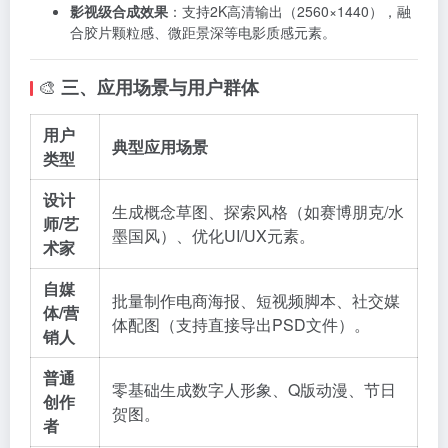
影视级合成效果
：支持2K高清输出（2560×1440），融
合胶片颗粒感、微距景深等电影质感元素。
🎨
三、应用场景与用户群体
用户
典型应用场景
类型
设计
生成概念草图、探索风格（如赛博朋克/水
师/艺
墨国风）、优化UI/UX元素。
术家
自媒
批量制作电商海报、短视频脚本、社交媒
体/营
体配图（支持直接导出PSD文件）。
销人
普通
零基础生成数字人形象、Q版动漫、节日
创作
贺图。
者