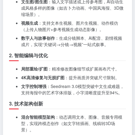
文生图/图生图
：输入文字描述或上传参考图，AI自动生
成风格多样的图像（如吉卜力动画、中国风海报、3D微
缩场景）。
视频生成
：支持文本生视频、图片生视频、动作模仿
（上传人物图片+参考视频生成动态影像）。
数字人与故事创作
：生成分镜脚本、AI配音、剧情视频
成片，实现“关键词→分镜→视频”一站式叙事。
2. 智能编辑与优化
局部重绘/扩图
：精准修改图像细节或扩展画布尺寸。
4K高清修复与无损扩图
：提升画质并突破尺寸限制。
文字控制增强
：Seedream 3.0模型突破中文生成难题，
支持海报中的艺术字体排版，小字清晰度提升至94%。
3. 技术架构创新
混合智能模型架构
：动态调用文本、图像、音频专用模
型，实现跨模态创作（如文字转插画、线稿转3D场
景）。