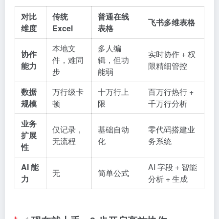
对比
传统
普通在线
飞书多维表格
维度
Excel
表格
本地文
多人编
协作
实时协作 + 权
件，难同
辑，但功
能力
限精细管控
步
能弱
数据
万行级卡
十万行上
百万行热行 +
规模
顿
限
千万行分析
业务
仅记录，
基础自动
零代码搭建业
扩展
无流程
化
务系统
性
AI 能
AI 字段 + 智能
无
简单公式
力
分析 + 生成