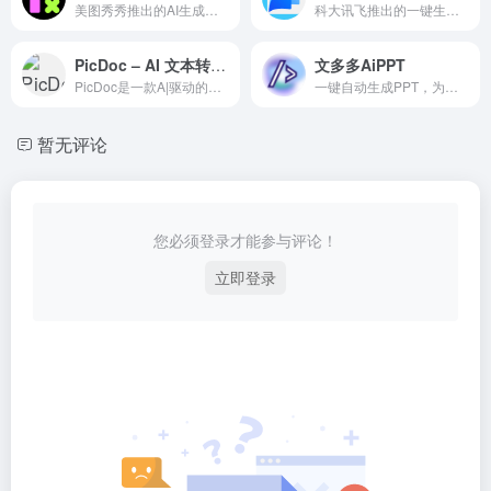
美图秀秀推出的AI生成高质量PPT工具
科大讯飞推出的一键生成PPT和Word
PicDoc – AI 文本转视觉图表视图工具
文多多AiPPT
PicDoc是一款A|驱动的文本到视觉内容转换工具，它能够将文本内容自动转换为图表、流程图、信息图等视觉元素图像。致力于将用户的知识、想法和商业故事以可视化的方式表达出来
一键自动生成PPT，为您节约大量排版、美化时间
暂无评论
您必须登录才能参与评论！
立即登录