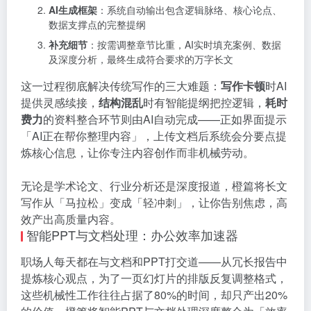
AI生成框架
：系统自动输出包含逻辑脉络、核心论点、
数据支撑点的完整提纲
补充细节
：按需调整章节比重，AI实时填充案例、数据
及深度分析，最终生成符合要求的万字长文
这一过程彻底解决传统写作的三大难题：
写作卡顿
时AI
提供灵感续接，
结构混乱
时有智能提纲把控逻辑，
耗时
费力
的资料整合环节则由AI自动完成——正如界面提示
「AI正在帮你整理内容」，上传文档后系统会分要点提
炼核心信息，让你专注内容创作而非机械劳动。
无论是学术论文、行业分析还是深度报道，橙篇将长文
写作从「马拉松」变成「轻冲刺」，让你告别焦虑，高
效产出高质量内容。
智能PPT与文档处理：办公效率加速器
职场人每天都在与文档和PPT打交道——从冗长报告中
提炼核心观点，为了一页幻灯片的排版反复调整格式，
这些机械性工作往往占据了80%的时间，却只产出20%