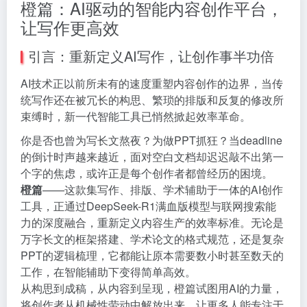
橙篇：AI驱动的智能内容创作平台，
让写作更高效
引言：重新定义AI写作，让创作事半功倍
AI技术正以前所未有的速度重塑内容创作的边界，当传
统写作还在被冗长的构思、繁琐的排版和反复的修改所
束缚时，新一代智能工具已悄然掀起效率革命。
你是否也曾为写长文熬夜？为做PPT抓狂？当deadline
的倒计时声越来越近，面对空白文档却迟迟敲不出第一
个字的焦虑，或许正是每个创作者都曾经历的困境。
橙篇
——这款集写作、排版、学术辅助于一体的AI创作
工具，正通过DeepSeek-R1满血版模型与联网搜索能
力的深度融合，重新定义内容生产的效率标准。无论是
万字长文的框架搭建、学术论文的格式规范，还是复杂
PPT的逻辑梳理，它都能让原本需要数小时甚至数天的
工作，在智能辅助下变得简单高效。
从构思到成稿，从内容到呈现，橙篇试图用AI的力量，
将创作者从机械性劳动中解放出来，让更多人能专注于