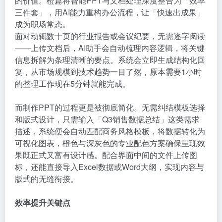
的价值。橙篇将智能PPT与文档处理深度整合为「效率
三件套」，用AI能力重构办公流程，让「快速出成果」
成为职场常态。
面对动辄数十页的行业报告或会议纪要，无需逐字阅读
——上传文档后，AI助手会自动梳理内容逻辑，将关键
信息拆解为条理清晰的要点。系统会立即生成结构化回
复，从市场规模到技术趋势一目了然，原本需要1小时
的整理工作现在5分钟就能完成。
而制作PPT的过程更是被彻底简化。无需纠结模板选择
和版式设计，只需输入「Q3销售数据总结」这类需求
描述，系统便会自动匹配商务风格模板，将数据转化为
可视化图表，橙色与深灰色的专业配色方案确保呈现效
果既正式又富有设计感。配合界面中间的文件上传图
标，还能直接导入Excel数据或Word大纲，实现内容与
版式的无缝衔接。
效率提升关键点