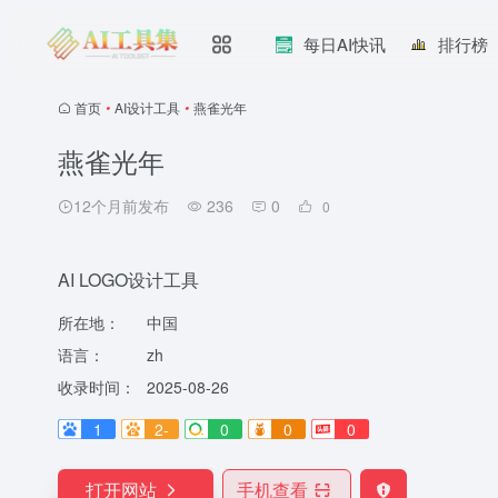
每日AI快讯
排行榜
首页
•
AI设计工具
•
燕雀光年
燕雀光年
12个月前发布
236
0
0
AI LOGO设计工具
所在地：
中国
语言：
zh
收录时间：
2025-08-26
1
2-
0
0
0
打开网站
手机查看