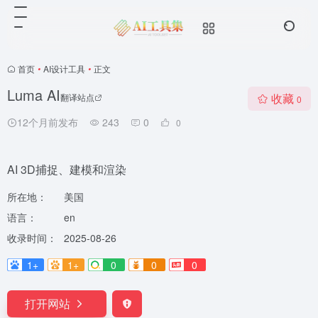
首页
•
AI设计工具
•
正文
Luma AI
收藏
翻译站点
0
12个月前发布
243
0
0
AI 3D捕捉、建模和渲染
所在地：
美国
语言：
en
收录时间：
2025-08-26
1+
1+
0
0
0
打开网站