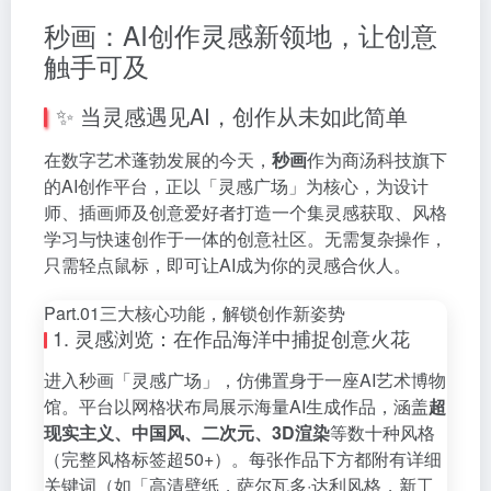
秒画：AI创作灵感新领地，让创意
触手可及
✨ 当灵感遇见AI，创作从未如此简单
在数字艺术蓬勃发展的今天，
秒画
作为商汤科技旗下
的AI创作平台，正以「灵感广场」为核心，为设计
师、插画师及创意爱好者打造一个集灵感获取、风格
学习与快速创作于一体的创意社区。无需复杂操作，
只需轻点鼠标，即可让AI成为你的灵感合伙人。
Part.01三大核心功能，解锁创作新姿势
1. 灵感浏览：在作品海洋中捕捉创意火花
进入秒画「灵感广场」，仿佛置身于一座AI艺术博物
馆。平台以网格状布局展示海量AI生成作品，涵盖
超
现实主义、中国风、二次元、3D渲染
等数十种风格
（完整风格标签超50+）。每张作品下方都附有详细
关键词（如「高清壁纸，萨尔瓦多·达利风格，新工