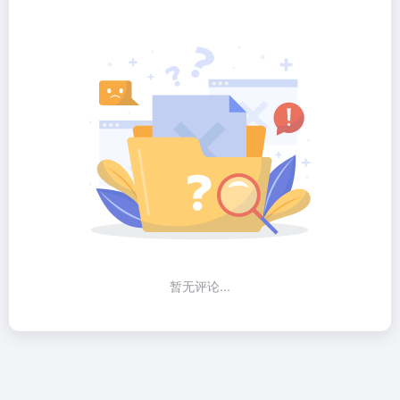
相关导航
绘蛙
腾讯混元3D
AI电商营销工具，免费生成商品图
腾讯推出的一站式3D内容生产AI创作平台
稿定
Midjourney
AI一键生成海报，图片与文案
AI图像和插画生成工具
Meshy
吐司AI
AI快速从文本或图像生成3D模型
AI绘画模型社区和在线生图平台
RunningHub
即梦
基于云端ComfyUI的AI图像与视频创作平台
字节跳动旗下的一站式AI创意平台，深度融合图片生成、视频生成、音乐音效生成等前沿技术，覆盖从灵感捕捉到内容生成的核心流程，适配多种创意场景，助力创意高效落地
暂无评论