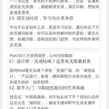
——无论是「发光粒子的梦幻效果」，还是「金属材
质的反光质感」，都能精准呈现，满足印刷、壁纸等
多场景需求。
3. 强互动社区，学习与分享并存
平台不仅是创作工具，更是学习社区。通过作品下方
的关键词标签，你可以逆向拆解AI创作逻辑；通过点
赞、收藏功能，还能追踪热门趋势，与全球创作者同
步灵感。
Part.03三大使用场景，让AI为你赋能
1. 设计师：灵感枯竭？这里有无限素材库
面对brief毫无头绪？浏览「灵感广场」的「海报设
计」「产品设计」标签，瞬间获取行业前沿创意，让
AI成为你的「创意助理」。
2. 新手入门：0基础也能玩转艺术风格
想尝试「中国风插画」却不知从何下手？找到心仪作
品后点击「做同款」，修改关键词即可生成专属作
品，轻松入门艺术创作。