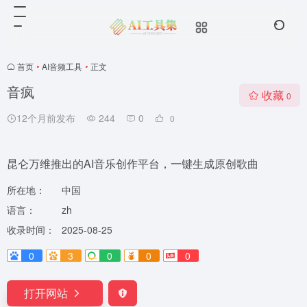
首页
•
AI音频工具
•
正文
音疯
收藏
0
12个月前发布
244
0
0
昆仑万维推出的AI音乐创作平台，一键生成原创歌曲
所在地：
中国
语言：
zh
收录时间：
2025-08-25
0
3
0
0
0
打开网站