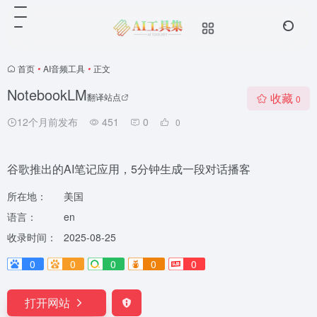
首页
•
AI音频工具
•
正文
NotebookLM
收藏
翻译站点
0
12个月前发布
451
0
0
谷歌推出的AI笔记应用，5分钟生成一段对话播客
所在地：
美国
语言：
en
收录时间：
2025-08-25
0
0
0
0
0
打开网站