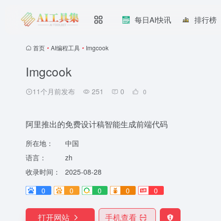
每日AI快讯
排行榜
首页
•
AI编程工具
•
Imgcook
Imgcook
11个月前发布
251
0
0
阿里推出的免费设计稿智能生成前端代码
所在地：
中国
语言：
zh
收录时间：
2025-08-28
0
0
0
0
0
打开网站
手机查看